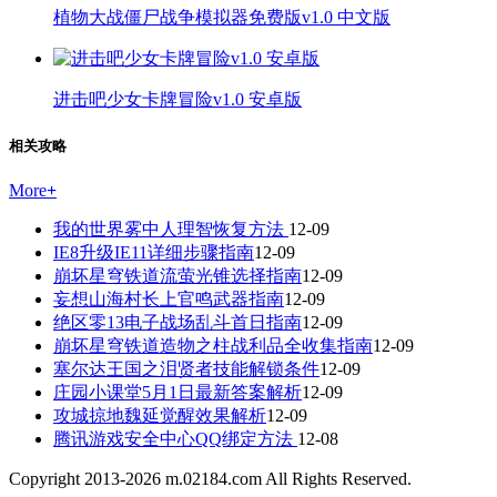
植物大战僵尸战争模拟器免费版v1.0 中文版
进击吧少女卡牌冒险v1.0 安卓版
相关攻略
More
+
我的世界雾中人理智恢复方法
12-09
IE8升级IE11详细步骤指南
12-09
崩坏星穹铁道流萤光锥选择指南
12-09
妄想山海村长上官鸣武器指南
12-09
绝区零13电子战场乱斗首日指南
12-09
崩坏星穹铁道造物之柱战利品全收集指南
12-09
塞尔达王国之泪贤者技能解锁条件
12-09
庄园小课堂5月1日最新答案解析
12-09
攻城掠地魏延觉醒效果解析
12-09
腾讯游戏安全中心QQ绑定方法
12-08
Copyright 2013-
2026
m.02184.com All Rights Reserved.