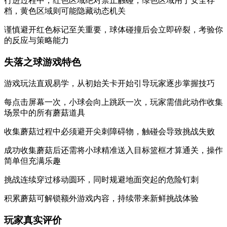
行进过程中，红色区域绝对禁止触碰，绿色区域用于安全存
档，黄色区域则可能隐藏动态机关
谨慎避开红色标记至关重要，球体碰撞后会立即碎裂，考验你
的反应与策略能力
失落之球游戏特色
游戏玩法直观易学，从初始关卡开始引导玩家逐步掌握技巧
每点击屏幕一次，小球会向上跳跃一次，玩家需借此动作收集
场景中的所有蘑菇道具
收集蘑菇过程中必须避开尖刺障碍物，触碰会导致挑战失败
成功收集蘑菇后还需将小球精准送入目标篮框才算通关，操作
简单但充满乐趣
挑战连续穿过移动圆环，同时规避地面突起的危险钉刺
积累蘑菇可解锁额外游戏内容，持续带来新鲜挑战体验
玩家真实评价