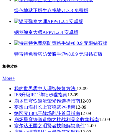
绿色地狱正版生存挑战v1.3.3 免费版
钢琴弹奏大师APPv1.2.4 安卓版
特雷特免费塔防策略手游v8.0.9 无限钻石版
相关攻略
More
+
我的世界雾中人理智恢复方法
12-09
IE8升级IE11详细步骤指南
12-09
崩坏星穹铁道流萤光锥选择指南
12-09
妄想山海村长上官鸣武器指南
12-09
绝区零13电子战场乱斗首日指南
12-09
崩坏星穹铁道造物之柱战利品全收集指南
12-09
塞尔达王国之泪贤者技能解锁条件
12-09
庄园小课堂5月1日最新答案解析
12-09