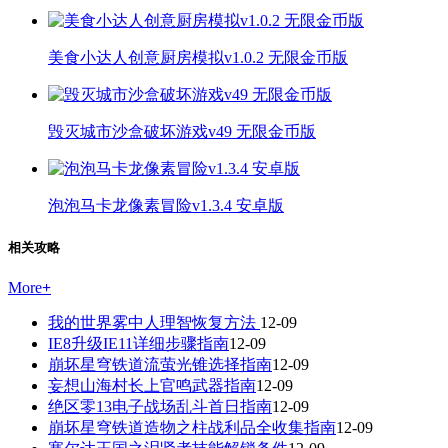
美食小达人创意厨房模拟v1.0.2 无限金币版
毁灭城市沙盒破坏游戏v49 无限金币版
泡泡马卡龙像素冒险v1.3.4 安卓版
相关攻略
More
+
我的世界雾中人理智恢复方法
12-09
IE8升级IE11详细步骤指南
12-09
崩坏星穹铁道流萤光锥选择指南
12-09
妄想山海村长上官鸣武器指南
12-09
绝区零13电子战场乱斗首日指南
12-09
崩坏星穹铁道造物之柱战利品全收集指南
12-09