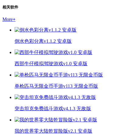
相关软件
More
+
倒水色彩分离v1.1.2 安卓版
西部牛仔模拟驾驶游戏v1.0 安卓版
单枪匹马无限金币手游v113 无限金币版
突击坦克免费战斗游戏v4.1.3 无敌版
我的世界零大陆乾冒险版v2.1 安卓版