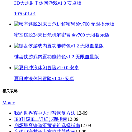
3D大炮射击休闲游戏v1.0 安卓版
1970-01-01
密室逃脱24末日危机解密冒险v700 无限提示版
键盘侠游戏内置功能特色v1.2 无限血量版
夏日冲浪休闲冒险v1.0.0 安卓
相关攻略
More
+
我的世界雾中人理智恢复方法
12-09
IE8升级IE11详细步骤指南
12-09
崩坏星穹铁道流萤光锥选择指南
12-09
妄想山海村长上官鸣武器指南
12-09