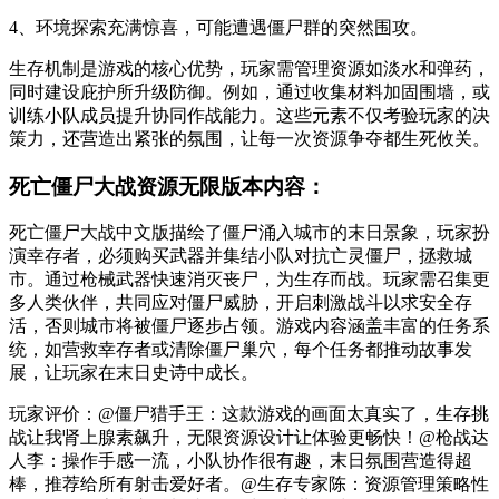
4、环境探索充满惊喜，可能遭遇僵尸群的突然围攻。
生存机制是游戏的核心优势，玩家需管理资源如淡水和弹药，
同时建设庇护所升级防御。例如，通过收集材料加固围墙，或
训练小队成员提升协同作战能力。这些元素不仅考验玩家的决
策力，还营造出紧张的氛围，让每一次资源争夺都生死攸关。
死亡僵尸大战资源无限版本内容：
死亡僵尸大战中文版描绘了僵尸涌入城市的末日景象，玩家扮
演幸存者，必须购买武器并集结小队对抗亡灵僵尸，拯救城
市。通过枪械武器快速消灭丧尸，为生存而战。玩家需召集更
多人类伙伴，共同应对僵尸威胁，开启刺激战斗以求安全存
活，否则城市将被僵尸逐步占领。游戏内容涵盖丰富的任务系
统，如营救幸存者或清除僵尸巢穴，每个任务都推动故事发
展，让玩家在末日史诗中成长。
玩家评价：@僵尸猎手王：这款游戏的画面太真实了，生存挑
战让我肾上腺素飙升，无限资源设计让体验更畅快！@枪战达
人李：操作手感一流，小队协作很有趣，末日氛围营造得超
棒，推荐给所有射击爱好者。@生存专家陈：资源管理策略性