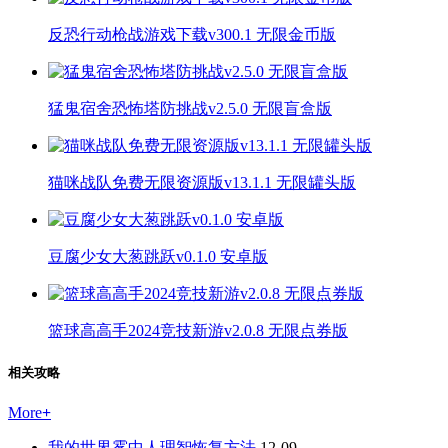
反恐行动枪战游戏下载v300.1 无限金币版
猛鬼宿舍恐怖塔防挑战v2.5.0 无限盲盒版
猫咪战队免费无限资源版v13.1.1 无限罐头版
豆腐少女大葱跳跃v0.1.0 安卓版
篮球高高手2024竞技新游v2.0.8 无限点券版
相关攻略
More
+
我的世界雾中人理智恢复方法
12-09