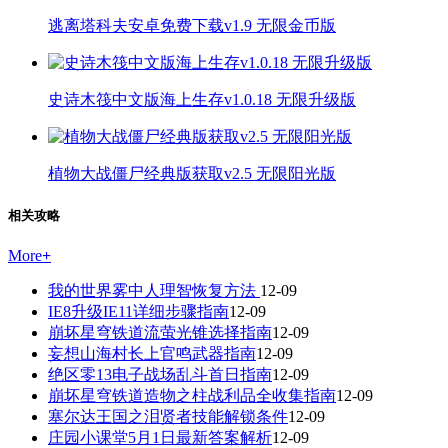
逃离塔科夫安卓免费下载v1.9 无限金币版
史诗木筏中文版海上生存v1.0.18 无限升级版
植物大战僵尸经典版获取v2.5 无限阳光版
相关攻略
More
+
我的世界雾中人理智恢复方法
12-09
IE8升级IE11详细步骤指南
12-09
崩坏星穹铁道流萤光锥选择指南
12-09
妄想山海村长上官鸣武器指南
12-09
绝区零13电子战场乱斗首日指南
12-09
崩坏星穹铁道造物之柱战利品全收集指南
12-09
塞尔达王国之泪贤者技能解锁条件
12-09
庄园小课堂5月1日最新答案解析
12-09