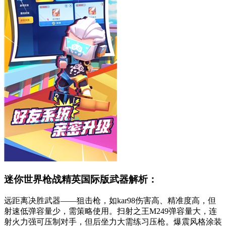
迷你世界枪战精英国际版武器解析：
远距离决胜武器——狙击枪，如kar98伤害高、精准度高，但
射速低弹容量少，需策略使用。扫射之王M249弹容量大，连
射火力强可压制对手，但后坐力大需练习压枪。爆震风格涂装