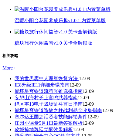
温暖小阳台花园养成乐趣v1.0.1 内置菜单版
糖块旅行休闲益智v1.0 关卡全解锁版
相关攻略
More
+
我的世界雾中人理智恢复方法
12-09
IE8升级IE11详细步骤指南
12-09
崩坏星穹铁道流萤光锥选择指南
12-09
妄想山海村长上官鸣武器指南
12-09
绝区零13电子战场乱斗首日指南
12-09
崩坏星穹铁道造物之柱战利品全收集指南
12-09
塞尔达王国之泪贤者技能解锁条件
12-09
庄园小课堂5月1日最新答案解析
12-09
攻城掠地魏延觉醒效果解析
12-09
腾讯游戏安全中心QQ绑定方法
12-08