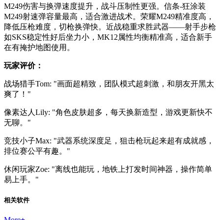
M249伤害与换弹速度提升，战斗压制性更强。信条-狂涂装
M249射速弹容量最高，适合激进战术。荣耀M249精准度高，
降低压枪难度，切枪换弹快。近战稳重求胜武器——射手步枪
如SKS稳定性好后坐力小，MK12属性均衡精准高，适合新手
在有掩护地图使用。
玩家评价：
战场猎手Tom: "画面超精致，团队模式超刺激，和朋友开黑太
爽了！"
像素达人Lily: "角色皮肤超多，每天换新造型，游戏更新快不
无聊。"
竞技小子Max: "武器系统深度足，狙击枪玩起来超有成就感，
排位赛公平有趣。"
休闲玩家Zoe: "离线也能玩，地铁上打发时间神器，操作简单
易上手。"
相关软件
More
+