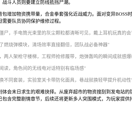
，战斗人员则要建立防线抵挡尸潮。
背包增加物资携带量，合金拳套强化近战威力。面对变异BOSS
但需要队员协同保护维修过程。
僵尸，手电筒光束里的灰尘颗粒都清晰可见，戴上耳机玩真的会
了燃烧弹模块，清场效率直接翻倍，团队战必备神器"
，两人架枪守楼梯，工程师抢修履带，炮弹轰鸣的瞬间成就感爆
阅读，角色间的无线电对话特别有临场感"
换不同套装，实验室关卡带防化面具，巷战就换轻甲提升机动性
刻体会末日求生的艰难抉择。从废弃超市的物资搜刮到发电站的
已包含完整剧情章节，后续还将更新多人突围模式，为玩家提供