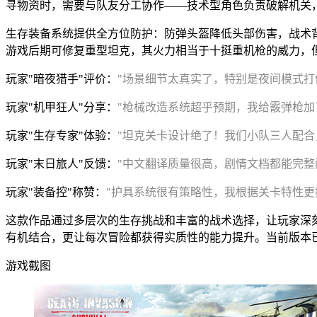
寻物资时，需要与队友分工协作——技术型角色负责破解机关
生存装备系统提供全方位防护：防弹头盔降低头部伤害，战术
游戏后期可修复重型坦克，其火力相当于十挺重机枪的威力，
玩家"暗夜猎手"评价：
"场景细节太真实了，特别是夜间模式打
玩家"机甲狂人"分享：
"枪械改造系统超乎预期，我给霰弹枪加
玩家"生存专家"体验：
"坦克关卡设计绝了！我们小队三人配合
玩家"末日旅人"反馈：
"中文翻译质量很高，剧情文档都能完整
玩家"装备控"称赞：
"护具系统很有策略性，我根据关卡特性更
这款作品通过多层次的生存挑战和丰富的战术选择，让玩家深
有机结合，更让每次冒险都获得实质性的能力提升。当前版本
游戏截图