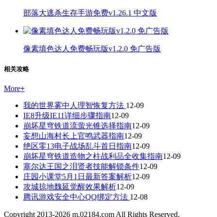
部落大逃杀生存手游免费v1.26.1 中文版
像素填色达人免费畅玩版v1.2.0 免广告版
相关攻略
More
+
我的世界雾中人理智恢复方法
12-09
IE8升级IE11详细步骤指南
12-09
崩坏星穹铁道流萤光锥选择指南
12-09
妄想山海村长上官鸣武器指南
12-09
绝区零13电子战场乱斗首日指南
12-09
崩坏星穹铁道造物之柱战利品全收集指南
12-09
塞尔达王国之泪贤者技能解锁条件
12-09
庄园小课堂5月1日最新答案解析
12-09
攻城掠地魏延觉醒效果解析
12-09
腾讯游戏安全中心QQ绑定方法
12-08
Copyright 2013-
2026
m.02184.com All Rights Reserved.