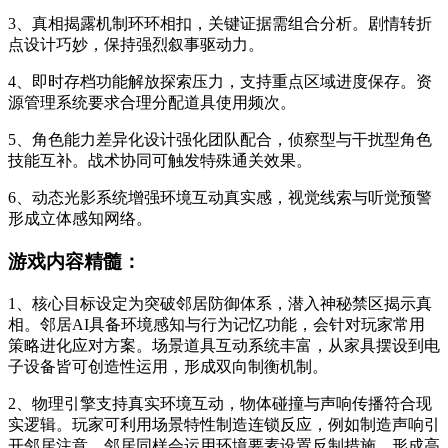
3、真相揭露机制环环相扣，关键证据需组合分析。剧情转折
点设计巧妙，保持强烈叙事驱动力。
4、即时存档功能解放探索压力，支持重点区域进度保存。资
源管理系统要求合理分配道具使用频次。
5、角色能力差异化设计强化团队配合，侦察型与干扰型角色
技能互补。战术协同可触发特殊通关效果。
6、动态光影系统增强环境互动真实感，视觉线索与听觉预警
形成立体感知网络。
游戏内容精髓：
1、核心目标设定为突破邻居防御体系，潜入神秘禁区揭示真
相。邻居AI具备环境感知与行为记忆功能，会针对玩家常用
策略进化应对方案。场景道具互动系统丰富，从家具摆设到电
子设备皆可创造性运用，形成双向制衡机制。
2、物理引擎支持真实环境互动，物体碰撞与声响传播符合现
实逻辑。玩家可利用场景特性制造连锁反应，例如制造声响引
开邻居注意。邻居同样会运用环境要素设置反制措施，形成高