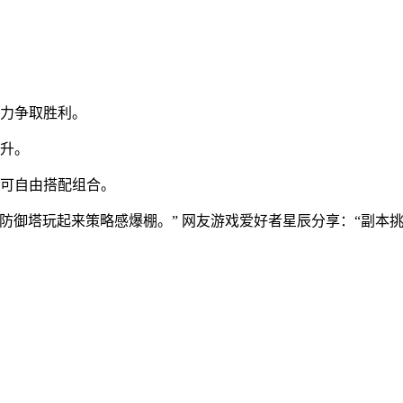
。
坏力争取胜利。
提升。
家可自由搭配组合。
防御塔玩起来策略感爆棚。” 网友游戏爱好者星辰分享：“副本挑