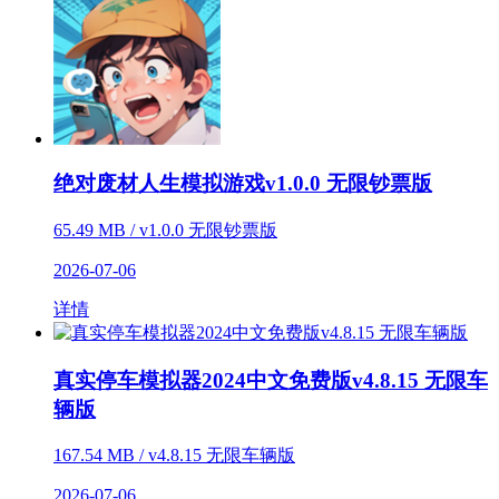
绝对废材人生模拟游戏v1.0.0 无限钞票版
65.49 MB / v1.0.0 无限钞票版
2026-07-06
详情
真实停车模拟器2024中文免费版v4.8.15 无限车
辆版
167.54 MB / v4.8.15 无限车辆版
2026-07-06