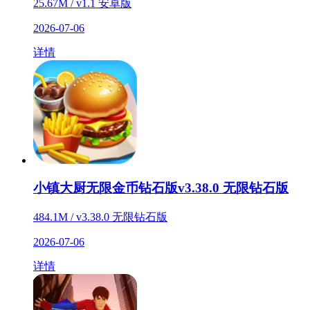
25.67M / v1.1 安卓版
2026-07-06
详情
小镇大厨无限金币钻石版v3.38.0 无限钻石版
484.1M / v3.38.0 无限钻石版
2026-07-06
详情