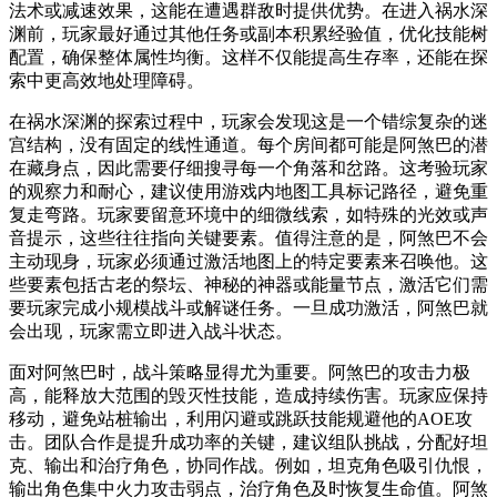
法术或减速效果，这能在遭遇群敌时提供优势。在进入祸水深
渊前，玩家最好通过其他任务或副本积累经验值，优化技能树
配置，确保整体属性均衡。这样不仅能提高生存率，还能在探
索中更高效地处理障碍。
在祸水深渊的探索过程中，玩家会发现这是一个错综复杂的迷
宫结构，没有固定的线性通道。每个房间都可能是阿煞巴的潜
在藏身点，因此需要仔细搜寻每一个角落和岔路。这考验玩家
的观察力和耐心，建议使用游戏内地图工具标记路径，避免重
复走弯路。玩家要留意环境中的细微线索，如特殊的光效或声
音提示，这些往往指向关键要素。值得注意的是，阿煞巴不会
主动现身，玩家必须通过激活地图上的特定要素来召唤他。这
些要素包括古老的祭坛、神秘的神器或能量节点，激活它们需
要玩家完成小规模战斗或解谜任务。一旦成功激活，阿煞巴就
会出现，玩家需立即进入战斗状态。
面对阿煞巴时，战斗策略显得尤为重要。阿煞巴的攻击力极
高，能释放大范围的毁灭性技能，造成持续伤害。玩家应保持
移动，避免站桩输出，利用闪避或跳跃技能规避他的AOE攻
击。团队合作是提升成功率的关键，建议组队挑战，分配好坦
克、输出和治疗角色，协同作战。例如，坦克角色吸引仇恨，
输出角色集中火力攻击弱点，治疗角色及时恢复生命值。阿煞