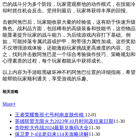
巴的战斗分为多个阶段，玩家需观察他的动作模式，在技能冷
却时抓住机会反击。坚持到最后，玩家将获得丰厚的回报。
击败阿煞巴后，玩家能收获大量的经验值，这有助于快速升级
角色。战利品方面，包括稀有的高级装备和技能书，这些物品
能显著提升玩家的战斗能力，为后续游戏内容打下基础。例
如，可能掉落专属武器或护甲，附带强力属性加成。这些奖励
不仅增强游戏体验，还能激励玩家挑战更高难度的内容。总
之，找到并击败阿煞巴是一个综合考验操作技巧、策略规划和
心理素质的过程，每个玩家都能从中获得成长。
以上内容为手游暗黑破坏神不朽阿煞巴位置的详细指南，希望
能帮助玩家顺利通关，享受游戏的乐趣。
相关攻略
More
+
王者荣耀鲁班七号柯南皮肤价格
12-01
英雄联盟无限火力2023年10月时间及结束日期
11-30
贪吃蛇大作战2024最新兑换码大全
11-30
保卫萝卜4法老归来114关攻略详解
11-30