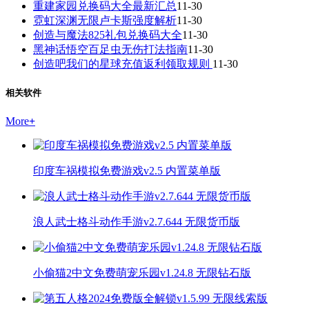
重建家园兑换码大全最新汇总
11-30
霓虹深渊无限卢卡斯强度解析
11-30
创造与魔法825礼包兑换码大全
11-30
黑神话悟空百足虫无伤打法指南
11-30
创造吧我们的星球充值返利领取规则
11-30
相关软件
More
+
印度车祸模拟免费游戏v2.5 内置菜单版
浪人武士格斗动作手游v2.7.644 无限货币版
小偷猫2中文免费萌宠乐园v1.24.8 无限钻石版