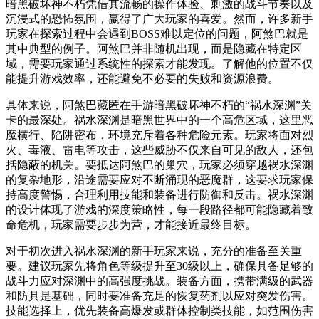
暗黑破坏神不朽凭借其流畅的操作体验、刺激的战斗节奏以及
沉浸式的恐怖氛围，赢得了广大玩家的喜爱。然而，许多新手
玩家在探索过程中会遇到BOSS难以定位的问题，阿煞巴就是
其中典型的例子。阿煞巴并非随机出现，而是隐藏在特定区
域，需要玩家通过系统性的探索才能发现。了解他的位置不仅
能提升游戏效率，还能避免不必要的失败和资源浪费。
具体来说，阿煞巴藏匿在手游暗黑破坏神不朽的“祸水深渊”关
卡的最深处。祸水深渊是暗黑世界中的一个高危区域，这里恶
魔横行、陷阱密布，环境充斥着各种危险元素。玩家将面对烈
火、毒液、雷电等攻击，这些威胁不仅来自可见的敌人，还包
括隐蔽的机关。要抵达阿煞巴的巢穴，玩家必须穿越祸水深渊
的复杂地形，沿途需要应对不断涌现的恶魔群，这要求玩家保
持高度警惕，合理利用技能和装备进行防御和反击。祸水深渊
的设计体现了游戏的深度策略性，每一段路径都可能隐藏着致
命危机，玩家需要步步为营，才能接近最终目标。
对于初次进入祸水深渊的新手玩家来说，充分的准备至关重
要。建议玩家先将角色等级提升至30级以上，确保具备足够的
战斗力应对深渊中的高强度挑战。装备方面，携带满级的武器
和防具是基础，同时要准备充足的恢复药剂以应对突发伤害。
技能选择上，优先装备高爆发或群体控制类技能，如范围伤害