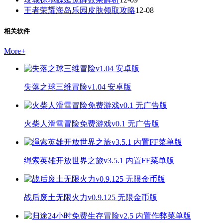
王者荣耀海岛乐园皮肤领取攻略
12-08
相关软件
More
+
失落之球三维冒险v1.04 安卓版
火柴人滑雪冒险免费游戏v0.1 无广告版
绳索英雄开放世界之旅v3.5.1 内置FF菜单版
战后废土无限火力v0.9.125 无限金币版