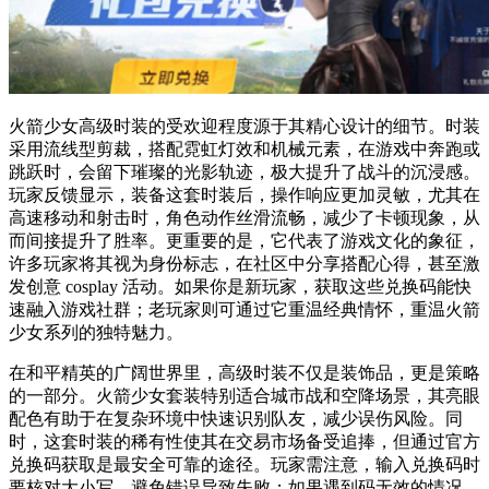
火箭少女高级时装的受欢迎程度源于其精心设计的细节。时装
采用流线型剪裁，搭配霓虹灯效和机械元素，在游戏中奔跑或
跳跃时，会留下璀璨的光影轨迹，极大提升了战斗的沉浸感。
玩家反馈显示，装备这套时装后，操作响应更加灵敏，尤其在
高速移动和射击时，角色动作丝滑流畅，减少了卡顿现象，从
而间接提升了胜率。更重要的是，它代表了游戏文化的象征，
许多玩家将其视为身份标志，在社区中分享搭配心得，甚至激
发创意 cosplay 活动。如果你是新玩家，获取这些兑换码能快
速融入游戏社群；老玩家则可通过它重温经典情怀，重温火箭
少女系列的独特魅力。
在和平精英的广阔世界里，高级时装不仅是装饰品，更是策略
的一部分。火箭少女套装特别适合城市战和空降场景，其亮眼
配色有助于在复杂环境中快速识别队友，减少误伤风险。同
时，这套时装的稀有性使其在交易市场备受追捧，但通过官方
兑换码获取是最安全可靠的途径。玩家需注意，输入兑换码时
要核对大小写，避免错误导致失败；如果遇到码无效的情况，