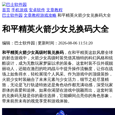
首页
手机游戏
安卓软件
文章教程
巴士软件园
文章教程
游戏攻略
和平精英火箭少女兑换码大全
和平精英火箭少女兑换码大全
编辑：巴士软件园
|
更新时间：2026-08-06 11:51:20
和平精英火箭少女高级时装兑换码
，在和平精英这款风靡全球
的射击游戏中，火箭少女高级时装凭借其独特的科幻风格和炫
酷设计，成为无数玩家梦寐以求的装备。这套时装不仅外观靓
丽动人，还能在激烈的吃鸡战斗中提升操作流畅度，让你在战
场上如鱼得水，轻松展现个人风采。作为游戏中的顶级装扮，
火箭少女时装融合了未来元素与少女活力，细节之处尽显精
致，无论是飞行轨迹特效还是角色动作都充满动感，深受玩家
群体的喜爱和追捧。如果你渴望在游戏中脱颖而出，这套时装
的兑换码无疑是你的最佳选择，它能瞬间点亮你的角色形象，
带来前所未有的视觉享受和游戏体验。