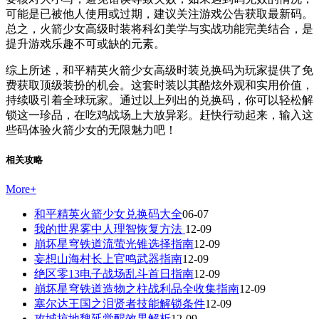
可能是已被他人使用或过期，建议关注游戏公告获取最新码。
总之，火箭少女高级时装将科幻美学与实战功能完美结合，是
提升游戏乐趣不可或缺的元素。
综上所述，和平精英火箭少女高级时装兑换码为玩家提供了免
费获取顶级装扮的机会。这套时装以其酷炫外观和实用价值，
持续吸引着全球玩家。通过以上列出的兑换码，你可以轻松解
锁这一珍品，在吃鸡战场上大放异彩。赶快行动起来，输入这
些码体验火箭少女的无限魅力吧！
相关攻略
More
+
和平精英火箭少女兑换码大全
06-07
我的世界雾中人理智恢复方法
12-09
崩坏星穹铁道流萤光锥选择指南
12-09
妄想山海村长上官鸣武器指南
12-09
绝区零13电子战场乱斗首日指南
12-09
崩坏星穹铁道造物之柱战利品全收集指南
12-09
塞尔达王国之泪贤者技能解锁条件
12-09
攻城掠地魏延觉醒效果解析
12-09