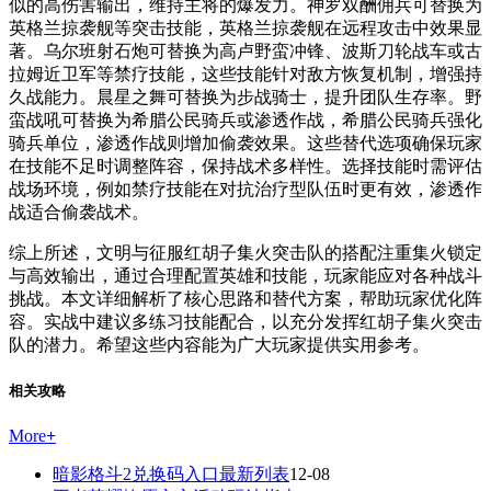
似的高伤害输出，维持主将的爆发力。神罗双酬佣兵可替换为
英格兰掠袭舰等突击技能，英格兰掠袭舰在远程攻击中效果显
著。乌尔班射石炮可替换为高卢野蛮冲锋、波斯刀轮战车或古
拉姆近卫军等禁疗技能，这些技能针对敌方恢复机制，增强持
久战能力。晨星之舞可替换为步战骑士，提升团队生存率。野
蛮战吼可替换为希腊公民骑兵或渗透作战，希腊公民骑兵强化
骑兵单位，渗透作战则增加偷袭效果。这些替代选项确保玩家
在技能不足时调整阵容，保持战术多样性。选择技能时需评估
战场环境，例如禁疗技能在对抗治疗型队伍时更有效，渗透作
战适合偷袭战术。
综上所述，文明与征服红胡子集火突击队的搭配注重集火锁定
与高效输出，通过合理配置英雄和技能，玩家能应对各种战斗
挑战。本文详细解析了核心思路和替代方案，帮助玩家优化阵
容。实战中建议多练习技能配合，以充分发挥红胡子集火突击
队的潜力。希望这些内容能为广大玩家提供实用参考。
相关攻略
More
+
暗影格斗2兑换码入口最新列表
12-08