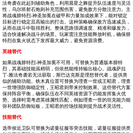
法奇袭在此起到辅助角色，利用晨星之舞提升队伍速度与灵活
性，乌尔班射石炮则补充范围伤害，避免敌方分散注意力。主
将战魂腓特烈-神圣加冕在破甲和力量加成效果下，能对锁定
目标进行稳定且高输出的打击。这种策略确保敌方迅速减员，
从而在战斗中取得胜利。整体思路强调速度、精准和爆发力，
适合快速解决战斗的场景。玩家需注意技能释放时机，确保腓
特烈在集火状态下发挥最大威力，避免资源浪费。
英雄替代
如果战魂腓特烈-神圣加冕不可用，可替换为普通版本腓特
烈，其基础技能虽稍弱，但依然能维持输出核心。战魂萨拉
丁-雅法奇袭若无法获取，斯巴达克斯是理想替代者，提供类
似的辅助功能。铁木真位置可替换为理查一世或王昭君，理查
一世增强防御稳定性，王昭君则带来控制效果。这些替代方案
保持阵容平衡，确保队伍在不同英雄资源下仍能发挥集火优
势。选择时需考虑英雄属性匹配，例如理查一世的坦克能力能
弥补团队防御短板，王昭君的控场技能则提升战术灵活性。
技能替代
选帝侯近卫队可替换为诺曼征服等突击技能，诺曼征服提供类