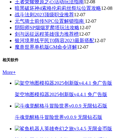
王者荣耀燎原之心活动玩法指南
12-08
暗黑破坏神4索格伦莉莉丝祭坛位置攻略
12-08
战斗法则2023顶级职业推荐
12-07
元气骑士前传NPC位置解锁指南
12-07
阴阳师SP烟烟罗爬塔玩法攻略
12-07
剑与远征远程英雄强力推荐榜
12-07
银河境界线平民T0阵容2023最新搭配
12-07
魔兽世界单机版GM命令详解
12-07
相关软件
More
+
架空地图模拟器2025创新版v4.4.1 免广告版
斗魂觉醒格斗冒险世界v0.0.9 无限钻石版