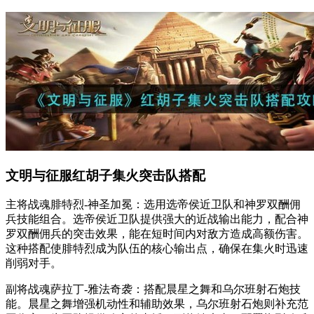
文明与征服红胡子集火突击队搭配
主将战魂腓特烈-神圣加冕：选用选帝侯近卫队和神罗双酬佣
兵技能组合。选帝侯近卫队提供强大的近战输出能力，配合神
罗双酬佣兵的突击效果，能在短时间内对敌方造成高额伤害。
这种搭配使腓特烈成为队伍的核心输出点，确保在集火时迅速
削弱对手。
副将战魂萨拉丁-雅法奇袭：搭配晨星之舞和乌尔班射石炮技
能。晨星之舞增强机动性和辅助效果，乌尔班射石炮则补充范