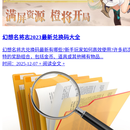
幻想名将志2023最新兑换码大全
幻想名将志兑换码最新有哪些?新手玩家如何高效使用?许多
特的奖励组合，包括金币、道具或其他稀有物品...
时间：2025-12-07
+ 阅读全文 +