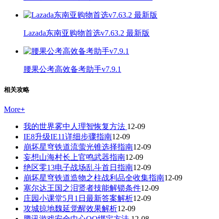
Lazada东南亚购物首选v7.63.2 最新版
腰果公考高效备考助手v7.9.1
相关攻略
More
+
我的世界雾中人理智恢复方法
12-09
IE8升级IE11详细步骤指南
12-09
崩坏星穹铁道流萤光锥选择指南
12-09
妄想山海村长上官鸣武器指南
12-09
绝区零13电子战场乱斗首日指南
12-09
崩坏星穹铁道造物之柱战利品全收集指南
12-09
塞尔达王国之泪贤者技能解锁条件
12-09
庄园小课堂5月1日最新答案解析
12-09
攻城掠地魏延觉醒效果解析
12-09
腾讯游戏安全中心QQ绑定方法
12-08