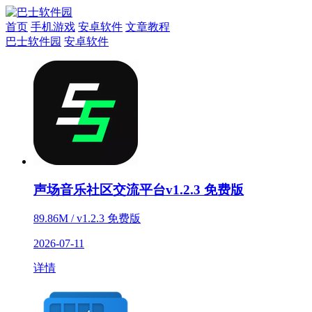
首页
手机游戏
安卓软件
文章教程
巴士软件园
安卓软件
声场音乐社区交流平台v1.2.3 免费版
89.86M / v1.2.3 免费版
2026-07-11
详情