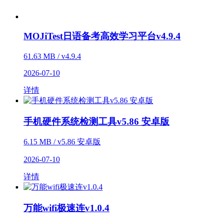
MOJiTest日语备考高效学习平台v4.9.4
61.63 MB / v4.9.4
2026-07-10
详情
手机硬件系统检测工具v5.86 安卓版
6.15 MB / v5.86 安卓版
2026-07-10
详情
万能wifi极速连v1.0.4