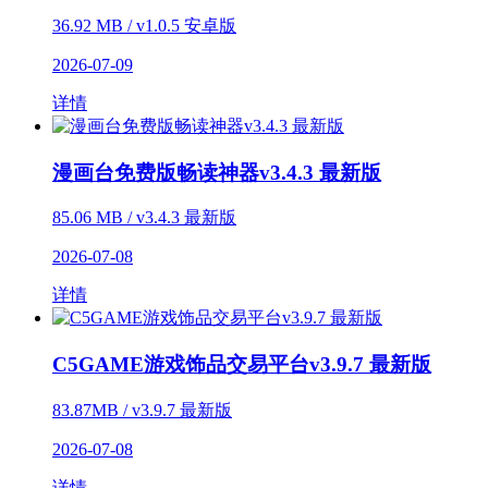
36.92 MB / v1.0.5 安卓版
2026-07-09
详情
漫画台免费版畅读神器v3.4.3 最新版
85.06 MB / v3.4.3 最新版
2026-07-08
详情
C5GAME游戏饰品交易平台v3.9.7 最新版
83.87MB / v3.9.7 最新版
2026-07-08
详情