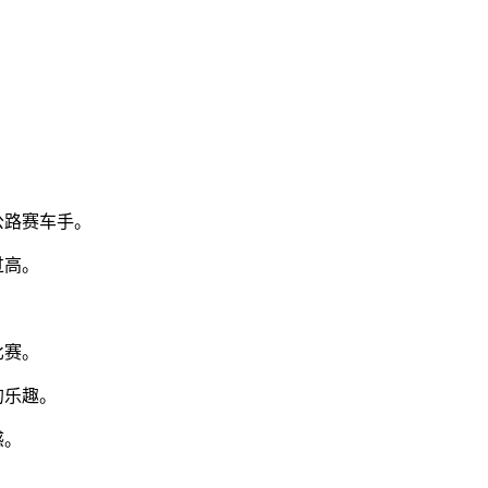
公路赛车手。
过高。
。
比赛。
的乐趣。
感。