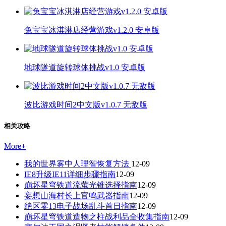
兔宝宝冰淇淋店经营游戏v1.2.0 安卓版
地球隧道旋转球体挑战v1.0 安卓版
波比游戏时间2中文版v1.0.7 无敌版
相关攻略
More
+
我的世界雾中人理智恢复方法
12-09
IE8升级IE11详细步骤指南
12-09
崩坏星穹铁道流萤光锥选择指南
12-09
妄想山海村长上官鸣武器指南
12-09
绝区零13电子战场乱斗首日指南
12-09
崩坏星穹铁道造物之柱战利品全收集指南
12-09