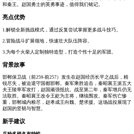
和秦王。赵国勇士的英勇事迹，值得我们铭记。
亮点优势
1.解锁全新挑战模式，通过反复尝试掌握更多战斗技巧。
2.冒险战斗扩展领地，快速壮大队伍阵容。
3.为每个火柴人定制独特造型，打造个性十足的军团。
背景故事
邯郸保卫战（前259-前257）发生在赵国经历长平之战后，精
锐尽失，被迫退守国都邯郸。秦军乘胜追击，秦昭襄王派五大
夫王陵率军攻打，赵国顽强抵抗。战至第二年，秦军增兵仍无
法取胜。秦昭襄王改令王龁为主将，继续围攻。秦军伤亡惨
重，邯郸城内粮尽，赵孝成王向魏、楚求援。这场战役展现了
赵国的坚韧与智慧。
新手建议
兵种多样各有特性