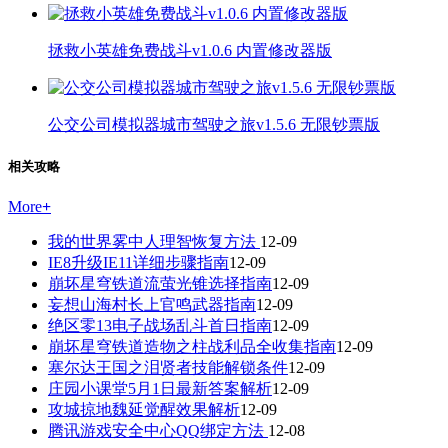
拯救小英雄免费战斗v1.0.6 内置修改器版
公交公司模拟器城市驾驶之旅v1.5.6 无限钞票版
相关攻略
More
+
我的世界雾中人理智恢复方法
12-09
IE8升级IE11详细步骤指南
12-09
崩坏星穹铁道流萤光锥选择指南
12-09
妄想山海村长上官鸣武器指南
12-09
绝区零13电子战场乱斗首日指南
12-09
崩坏星穹铁道造物之柱战利品全收集指南
12-09
塞尔达王国之泪贤者技能解锁条件
12-09
庄园小课堂5月1日最新答案解析
12-09
攻城掠地魏延觉醒效果解析
12-09
腾讯游戏安全中心QQ绑定方法
12-08