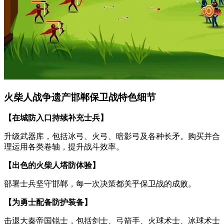
火柴人战争遗产邯郸保卫战特色细节
【在城防入口持续补充士兵】
升级武器库，包括冰弓、火弓、暗影弓及各种长矛。购买并合
理运用各类卷轴，提升战斗效率。
【出色的火柴人塔防体验】
部署士兵坚守邯郸，每一次决策都关乎保卫战的成败。
【为勇士配备防护装备】
击退大秦帝国锐士，包括剑士、弓箭手、火球术士、冰球术士