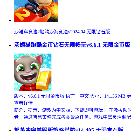
沙滩车竞速2驰骋沙海竞速v2024.04 无限钻石版
汤姆猫跑酷金币钻石无限畅玩v6.6.1 无限金币版
版本：v6.6.1 无限金币版
语言：中文
大小：141.36 MB
更
查看详情
简介：
提示：游戏为中文版，下载即可游玩！ 在救援队
者，通过智慧策略完成各类紧急任务。游戏中需灵活调配救
部落冲突美服版策略塔防v14.405 无限宝石版