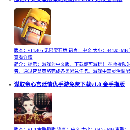
版本：v14.405 无限宝石版
语言：中文
大小：444.95 MB
查看详情
简介：
提示：游戏为中文版，下载即可游玩！ 在救援队
者，通过智慧策略完成各类紧急任务。游戏中需灵活调配救
谋取帝心宫廷情仇手游免费下载v1.0 金手指版
版本：v1.0 金手指版
语言：中文
大小：69.53 MB
更新：20