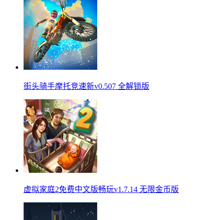
街头骑手摩托竞速新v0.507 全解锁版
虚拟家庭2免费中文版畅玩v1.7.14 无限金币版