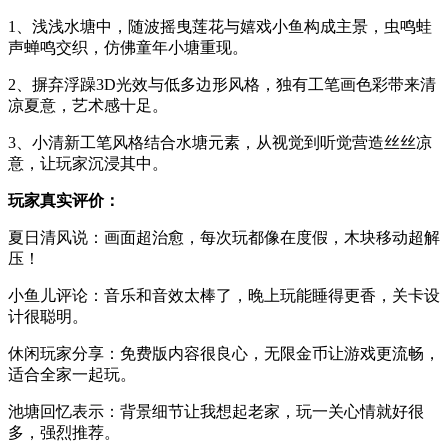
1、浅浅水塘中，随波摇曳莲花与嬉戏小鱼构成主景，虫鸣蛙
声蝉鸣交织，仿佛童年小塘重现。
2、摒弃浮躁3D光效与低多边形风格，独有工笔画色彩带来清
凉夏意，艺术感十足。
3、小清新工笔风格结合水塘元素，从视觉到听觉营造丝丝凉
意，让玩家沉浸其中。
玩家真实评价：
夏日清风说：画面超治愈，每次玩都像在度假，木块移动超解
压！
小鱼儿评论：音乐和音效太棒了，晚上玩能睡得更香，关卡设
计很聪明。
休闲玩家分享：免费版内容很良心，无限金币让游戏更流畅，
适合全家一起玩。
池塘回忆表示：背景细节让我想起老家，玩一关心情就好很
多，强烈推荐。