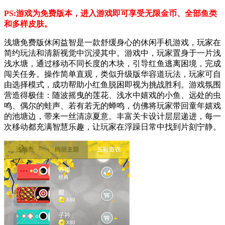
PS:游戏为免费版本，进入游戏即可享受无限金币、全部鱼类
和多样皮肤。
浅塘免费版休闲益智是一款舒缓身心的休闲手机游戏，玩家在
简约玩法和清新视觉中沉浸其中。游戏中，玩家置身于一片浅
浅水塘，通过移动不同长度的木块，引导红鱼逃离困境，完成
闯关任务。操作简单直观，类似升级版华容道玩法，玩家可自
由选择模式，成功帮助小红鱼脱困即视为挑战胜利。游戏氛围
营造得极佳：随波摇曳的莲花、浅水中嬉戏的小鱼、远处的虫
鸣、偶尔的蛙声、若有若无的蝉鸣，仿佛将玩家带回童年嬉戏
的池塘边，带来一丝清凉夏意。丰富关卡设计层层递进，每一
次移动都充满智慧乐趣，让玩家在浮躁日常中找到片刻宁静。