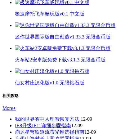
极速摩托飞车畅玩版v0.1 中文版
迷你世界国际版自由创造v1.33.3 无限金币版
火车站2安卓版免费下载v3.1.3 无限金币版
仙女村庄汉化版v1.0 无限钻石版
相关攻略
More
+
我的世界雾中人理智恢复方法
12-09
IE8升级IE11详细步骤指南
12-09
崩坏星穹铁道流萤光锥选择指南
12-09
妄想山海村长上官鸣武器指南
12-09