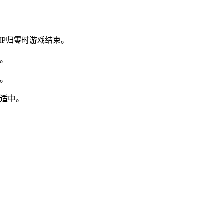
MP归零时游戏结束。
整。
强。
度适中。