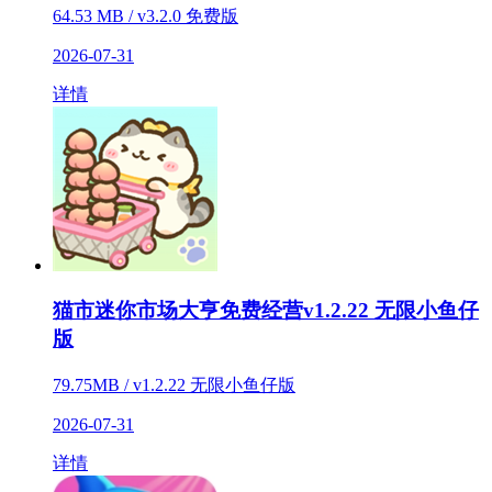
64.53 MB / v3.2.0 免费版
2026-07-31
详情
猫市迷你市场大亨免费经营v1.2.22 无限小鱼仔
版
79.75MB / v1.2.22 无限小鱼仔版
2026-07-31
详情