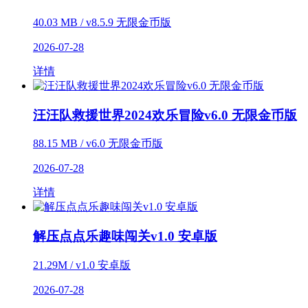
40.03 MB / v8.5.9 无限金币版
2026-07-28
详情
汪汪队救援世界2024欢乐冒险v6.0 无限金币版
88.15 MB / v6.0 无限金币版
2026-07-28
详情
解压点点乐趣味闯关v1.0 安卓版
21.29M / v1.0 安卓版
2026-07-28