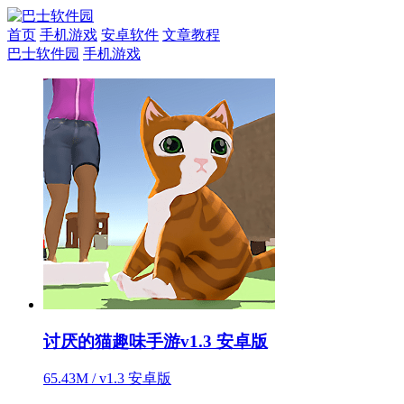
首页
手机游戏
安卓软件
文章教程
巴士软件园
手机游戏
讨厌的猫趣味手游v1.3 安卓版
65.43M / v1.3 安卓版