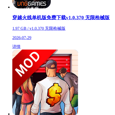
穿越火线单机版免费下载v1.0.370 无限枪械版
1.97 GB / v1.0.370 无限枪械版
2026-07-29
详情