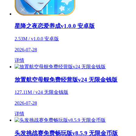
星降之夜恋爱养成v1.0.0 安卓版
2.53M / v1.0.0 安卓版
2026-07-28
详情
放置航空母舰免费经营版v24 无限金钱版
127.11M / v24 无限金钱版
2026-07-28
详情
头发挑战赛免费畅玩版v8.5.9 无限金币版