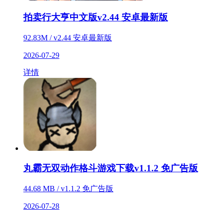
拍卖行大亨中文版v2.44 安卓最新版
92.83M / v2.44 安卓最新版
2026-07-29
详情
丸霸无双动作格斗游戏下载v1.1.2 免广告版
44.68 MB / v1.1.2 免广告版
2026-07-28