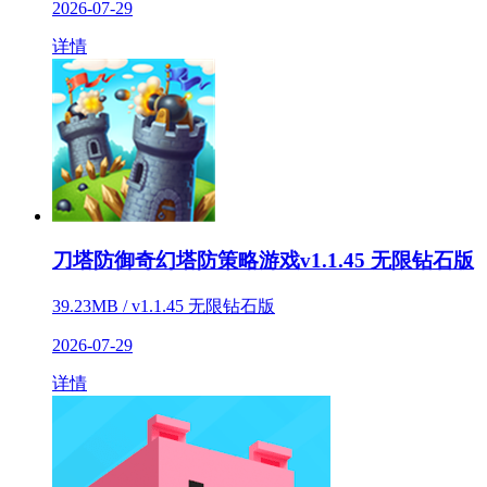
2026-07-29
详情
刀塔防御奇幻塔防策略游戏v1.1.45 无限钻石版
39.23MB / v1.1.45 无限钻石版
2026-07-29
详情