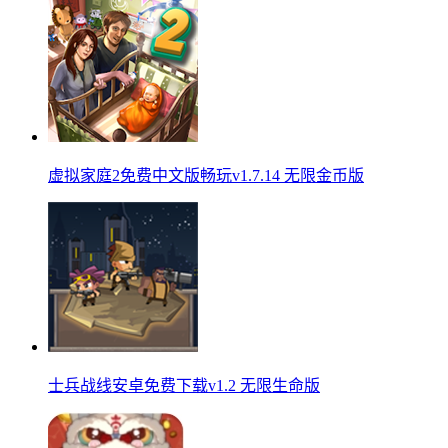
虚拟家庭2免费中文版畅玩v1.7.14 无限金币版
士兵战线安卓免费下载v1.2 无限生命版