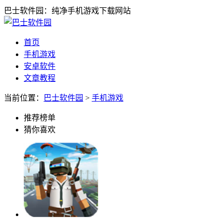
巴士软件园：纯净手机游戏下载网站
首页
手机游戏
安卓软件
文章教程
当前位置：
巴士软件园
>
手机游戏
推荐榜单
猜你喜欢