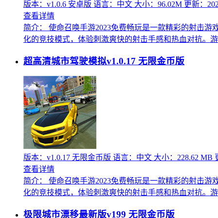
版本：v1.0.6 安卓版
语言：中文
大小：96.02M
更新：2026
查看详情
简介：
使命召唤手游2023免费畅玩是一款精彩的射击
化的竞技模式，体验刺激爽快的射击手感和热血对抗。游戏支
超高清城市驾驶模拟v1.0.17 无限金币版
版本：v1.0.17 无限金币版
语言：中文
大小：228.62 MB
查看详情
简介：
使命召唤手游2023免费畅玩是一款精彩的射击
化的竞技模式，体验刺激爽快的射击手感和热血对抗。游戏支
极限城市漂移最新版v199 无限金币版