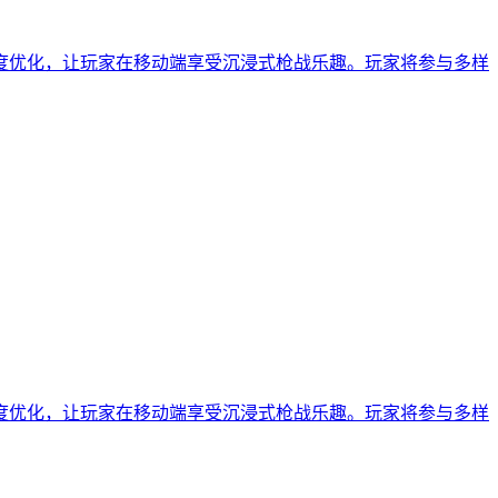
深度优化，让玩家在移动端享受沉浸式枪战乐趣。玩家将参与多样
深度优化，让玩家在移动端享受沉浸式枪战乐趣。玩家将参与多样