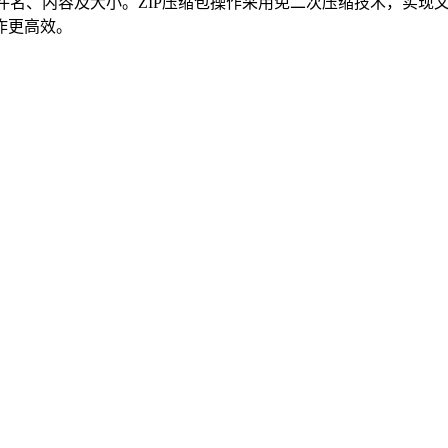
件名、内容及大小。ZIP压缩包操作采用免二次压缩技术，实现文
作更高效。