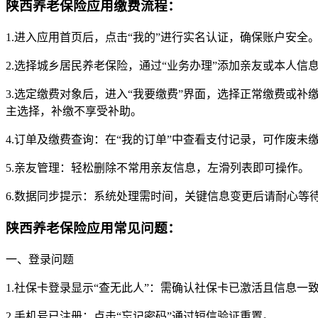
陕西养老保险应用缴费流程：
1.进入应用首页后，点击“我的”进行实名认证，确保账户安全
2.选择城乡居民养老保险，通过“业务办理”添加亲友或本人信
3.选定缴费对象后，进入“我要缴费”界面，选择正常缴费或补缴历
主选择，补缴不享受补助。
4.订单及缴费查询：在“我的订单”中查看支付记录，可作废未
5.亲友管理：轻松删除不常用亲友信息，左滑列表即可操作。
6.数据同步提示：系统处理需时间，关键信息变更后请耐心等
陕西养老保险应用常见问题：
一、登录问题
1.社保卡登录显示“查无此人”：需确认社保卡已激活且信息一
2.手机号已注册：点击“忘记密码”通过短信验证重置。