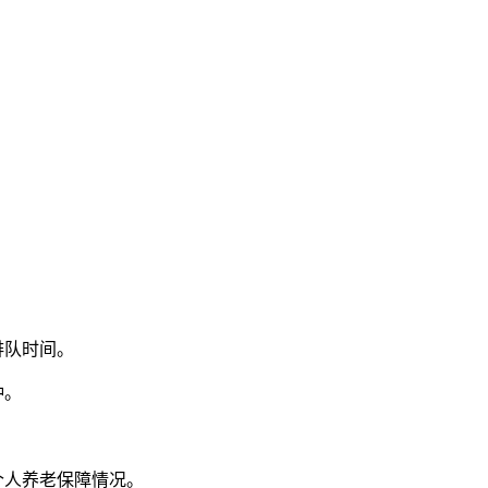
。
排队时间。
钟。
个人养老保障情况。