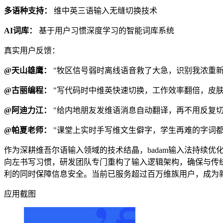
多语种支持：
维中英三语输入无缝切换技术
AI词库：
基于用户习惯深度学习的智能词库系统
真实用户反馈：
@天山雄鹰：
"牧区信号弱时离线语音救了大急，识别我浓重新
@古丽编程：
"写代码时中维英快速切换，工作效率翻倍，皮肤
@阿迪力江：
"给内地朋友发维语消息自动翻译，再不用反复切
@帕夏老师：
"课堂上实时手写维文生僻字，学生再难的字词都
作为深耕维吾尔语输入领域的技术结晶，badam输入法持续
向左书写习惯，研发团队专门重构了输入逻辑架构，确保与传
利的同时保障信息安全。当前已服务超过百万维族用户，成为新疆地
应用截图