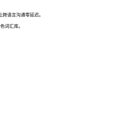
让跨语言沟通零延迟。
特色词汇库。