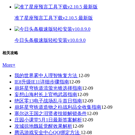
准了星座预言工具下载v2.10.5 最新版
今日头条极速版轻松安装v10.0.9.0
相关攻略
More
+
我的世界雾中人理智恢复方法
12-09
IE8升级IE11详细步骤指南
12-09
崩坏星穹铁道流萤光锥选择指南
12-09
妄想山海村长上官鸣武器指南
12-09
绝区零13电子战场乱斗首日指南
12-09
崩坏星穹铁道造物之柱战利品全收集指南
12-09
塞尔达王国之泪贤者技能解锁条件
12-09
庄园小课堂5月1日最新答案解析
12-09
攻城掠地魏延觉醒效果解析
12-09
腾讯游戏安全中心QQ绑定方法
12-08