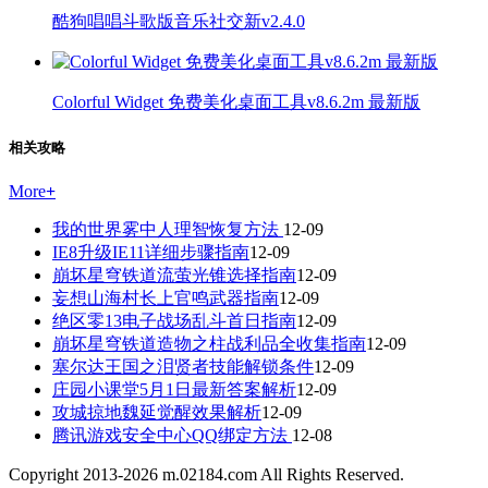
酷狗唱唱斗歌版音乐社交新v2.4.0
Colorful Widget 免费美化桌面工具v8.6.2m 最新版
相关攻略
More
+
我的世界雾中人理智恢复方法
12-09
IE8升级IE11详细步骤指南
12-09
崩坏星穹铁道流萤光锥选择指南
12-09
妄想山海村长上官鸣武器指南
12-09
绝区零13电子战场乱斗首日指南
12-09
崩坏星穹铁道造物之柱战利品全收集指南
12-09
塞尔达王国之泪贤者技能解锁条件
12-09
庄园小课堂5月1日最新答案解析
12-09
攻城掠地魏延觉醒效果解析
12-09
腾讯游戏安全中心QQ绑定方法
12-08
Copyright 2013-
2026
m.02184.com All Rights Reserved.