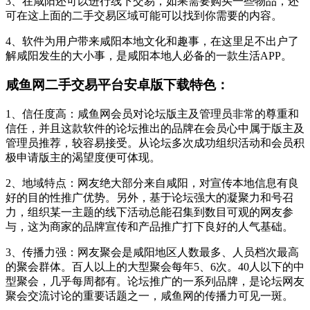
3、在咸阳还可以进行线下交易，如果需要购买一些物品，还
可在这上面的二手交易区域可能可以找到你需要的内容。
4、软件为用户带来咸阳本地文化和趣事，在这里足不出户了
解咸阳发生的大小事，是咸阳本地人必备的一款生活APP。
咸鱼网二手交易平台安卓版下载特色：
1、信任度高：咸鱼网会员对论坛版主及管理员非常的尊重和
信任，并且这款软件的论坛推出的品牌在会员心中属于版主及
管理员推荐，较容易接受。从论坛多次成功组织活动和会员积
极申请版主的渴望度便可体现。
2、地域特点：网友绝大部分来自咸阳，对宣传本地信息有良
好的目的性推广优势。另外，基于论坛强大的凝聚力和号召
力，组织某一主题的线下活动总能召集到数目可观的网友参
与，这为商家的品牌宣传和产品推广打下良好的人气基础。
3、传播力强：网友聚会是咸阳地区人数最多、人员档次最高
的聚会群体。百人以上的大型聚会每年5、6次。40人以下的中
型聚会，几乎每周都有。论坛推广的一系列品牌，是论坛网友
聚会交流讨论的重要话题之一，咸鱼网的传播力可见一斑。