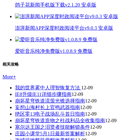
鸽子花新闻手机版下载v2.1.20 安卓版
澎湃新闻APP深度时政阅读平台v9.0.3 安卓版
爱听音乐纯净免费版v1.0.8.9 免费版
相关攻略
More
+
我的世界雾中人理智恢复方法
12-09
IE8升级IE11详细步骤指南
12-09
崩坏星穹铁道流萤光锥选择指南
12-09
妄想山海村长上官鸣武器指南
12-09
绝区零13电子战场乱斗首日指南
12-09
崩坏星穹铁道造物之柱战利品全收集指南
12-09
塞尔达王国之泪贤者技能解锁条件
12-09
庄园小课堂5月1日最新答案解析
12-09