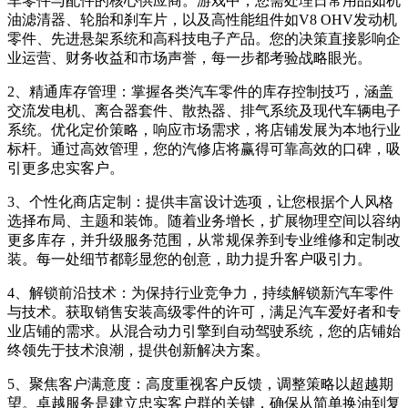
车零件与配件的核心供应商。游戏中，您需处理日常用品如机
油滤清器、轮胎和刹车片，以及高性能组件如V8 OHV发动机
零件、先进悬架系统和高科技电子产品。您的决策直接影响企
业运营、财务收益和市场声誉，每一步都考验战略眼光。
2、精通库存管理：掌握各类汽车零件的库存控制技巧，涵盖
交流发电机、离合器套件、散热器、排气系统及现代车辆电子
系统。优化定价策略，响应市场需求，将店铺发展为本地行业
标杆。通过高效管理，您的汽修店将赢得可靠高效的口碑，吸
引更多忠实客户。
3、个性化商店定制：提供丰富设计选项，让您根据个人风格
选择布局、主题和装饰。随着业务增长，扩展物理空间以容纳
更多库存，并升级服务范围，从常规保养到专业维修和定制改
装。每一处细节都彰显您的创意，助力提升客户吸引力。
4、解锁前沿技术：为保持行业竞争力，持续解锁新汽车零件
与技术。获取销售安装高级零件的许可，满足汽车爱好者和专
业店铺的需求。从混合动力引擎到自动驾驶系统，您的店铺始
终领先于技术浪潮，提供创新解决方案。
5、聚焦客户满意度：高度重视客户反馈，调整策略以超越期
望。卓越服务是建立忠实客户群的关键，确保从简单换油到复