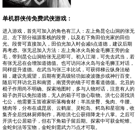
单机群侠传免费武侠游戏：
进入游戏，首先可加入的角色有三人：左上角昆仑山洞的张无
忌、左下部分福源客栈的段誉，以及右下角田伯光家的田伯
光。段誉可直接加入，田伯光加入时会减6点道德，建议后期
再考虑。张无忌加入方法：左上角冰火岛捡金毛狮王旁的金
毛，带到昆仑山洞给张无忌即可。初入江湖，可先去武当，若
有张无忌在会增加道德值。也可访问冰火岛与金毛狮王对话，
同样提升道德。在武当与张三丰比试，可获得梯云纵身法秘
籍，建议先观望，后期有更高级轻功如凌波微步或神行百变。
随后可拜访北丑和南贤，南贤旁的镜子可查看道德值。北丑的
棍子作用尚不明确。探索地图时，多与人物对话，注意有人的
箱子勿开以免扣道德，无人的箱子可放心取物。洪七公居找洪
七公，他需要玉笛谁家听落梅食材：羊羔坐臀、兔肉、牛腰、
猪肉等，分布在成昆居、云鹤崖、灵蛇岛、鳄岛和星宿海，收
集齐全后找林厨师制作，再给洪七公获得降龙十八掌。之后可
开洪七公居箱子，但右下角箱子留后期。探索中可获金蛇锥、
金蛇剑法等宝物，金蛇剑需武力75点才可取。