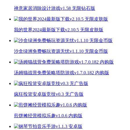
禅意家居消除设计游戏v1.58 无限钻石版
我的世界2024最新版下载v2.10.5 无限皮肤版
沙盒绿洲免费畅玩资源无忧v1.1.10 无限金币版
汤姆猫战营免费策略塔防游戏v1.7.0.182 内购版
疯狂投篮安卓版竞技v0.3 无广告版
煎饼摊经营模拟乐趣v1.0.6 内购版