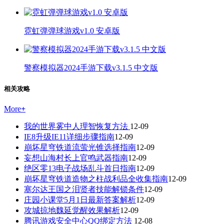
霓虹弹弹球游戏v1.0 安卓版
警察模拟器2024手游下载v3.1.5 中文版
相关攻略
More
+
我的世界雾中人理智恢复方法
12-09
IE8升级IE11详细步骤指南
12-09
崩坏星穹铁道流萤光锥选择指南
12-09
妄想山海村长上官鸣武器指南
12-09
绝区零13电子战场乱斗首日指南
12-09
崩坏星穹铁道造物之柱战利品全收集指南
12-09
塞尔达王国之泪贤者技能解锁条件
12-09
庄园小课堂5月1日最新答案解析
12-09
攻城掠地魏延觉醒效果解析
12-09
腾讯游戏安全中心QQ绑定方法
12-08