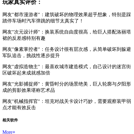
玩家真实评价：
网友"都市漫游者"：建筑破坏的物理效果超乎想象，特别是踩
踏停车场时汽车弹跳的细节太真实了！
网友"次元设计师"：换装系统自由度很高，给巨人搭配洛丽塔
裙的反差感特别有趣
网友"像素掌控者"：任务设计很有层次感，从简单破坏到躲避
军队追击，挑战性逐步提升
网友"虚拟造物主"：最喜欢城市建造模式，自己设计的迷宫街
区破坏起来成就感加倍
网友"光影捕捉师"：黄昏时分的场景绝美，巨人轮廓与夕阳形
成的剪影效果堪称艺术品
网友"机械指挥官"：坦克对战关卡设计巧妙，需要观察装甲弱
点才能有效反击
相关软件
More
+