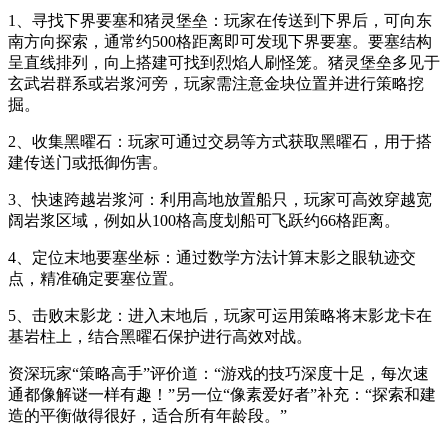
1、寻找下界要塞和猪灵堡垒：玩家在传送到下界后，可向东
南方向探索，通常约500格距离即可发现下界要塞。要塞结构
呈直线排列，向上搭建可找到烈焰人刷怪笼。猪灵堡垒多见于
玄武岩群系或岩浆河旁，玩家需注意金块位置并进行策略挖
掘。
2、收集黑曜石：玩家可通过交易等方式获取黑曜石，用于搭
建传送门或抵御伤害。
3、快速跨越岩浆河：利用高地放置船只，玩家可高效穿越宽
阔岩浆区域，例如从100格高度划船可飞跃约66格距离。
4、定位末地要塞坐标：通过数学方法计算末影之眼轨迹交
点，精准确定要塞位置。
5、击败末影龙：进入末地后，玩家可运用策略将末影龙卡在
基岩柱上，结合黑曜石保护进行高效对战。
资深玩家“策略高手”评价道：“游戏的技巧深度十足，每次速
通都像解谜一样有趣！”另一位“像素爱好者”补充：“探索和建
造的平衡做得很好，适合所有年龄段。”