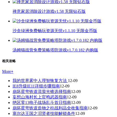
禅意家居消除设计游戏v1.58 无限钻石版
沙盒绿洲免费畅玩资源无忧v1.1.10 无限金币版
汤姆猫战营免费策略塔防游戏v1.7.0.182 内购版
相关攻略
More
+
我的世界雾中人理智恢复方法
12-09
IE8升级IE11详细步骤指南
12-09
崩坏星穹铁道流萤光锥选择指南
12-09
妄想山海村长上官鸣武器指南
12-09
绝区零13电子战场乱斗首日指南
12-09
崩坏星穹铁道造物之柱战利品全收集指南
12-09
塞尔达王国之泪贤者技能解锁条件
12-09