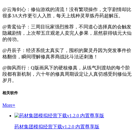
@云海剑心：修仙游戏的清流！没有繁琐操作，文字剧情却比
很多3A大作更引人入胜，每天上线种灵草炼丹药超解压。
@青鸾仙子：三周目玩家强烈推荐，不同道心选择真的会触发
隐藏剧情，上次帮五庄观老人卖完人参果，居然获得镇元大仙
的传功。
@丹辰子：经济系统太真实了，囤积的聚灵丹因为突发事件价
格翻倍，瞬间理解修真界商战比斗法还刺激！
@御风而行：Q版画风下的硬核修真，从练气到渡劫的每个阶
段都有新机制，六十年的修真周期设定让人真切感受到修仙无
岁月。
相关软件
More
+
药材集团模拟经营下载v1.2.0 内置尊享版