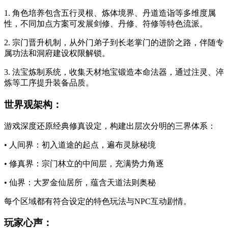
1. 角色培养包含五行灵根、炼体境界、丹道造诣等多维度属
性，不同加点方案可发展剑修、丹修、符修等特色流派。
2. 宗门晋升机制，从外门弟子到长老掌门的进阶之路，伴随专
属功法和洞府建设权限解锁。
3. 法宝炼制系统，收集天材地宝锻造本命法器，通过注灵、淬
炼等工序提升装备品质。
世界观架构：
游戏深度还原经典修真设定，构建出层次分明的三界体系：
• 人间界：初入道途的起点，遍布灵脉秘境
• 修真界：宗门林立的中间层，充满势力角逐
• 仙界：大罗金仙居所，蕴含天道法则奥秘
每个区域都有符合设定的特色玩法与NPC互动剧情。
玩家心声：