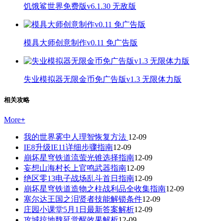
饥饿鲨世界免费版v6.1.30 无敌版
模具大师创意制作v0.11 免广告版
失业模拟器无限金币免广告版v1.3 无限体力版
相关攻略
More
+
我的世界雾中人理智恢复方法
12-09
IE8升级IE11详细步骤指南
12-09
崩坏星穹铁道流萤光锥选择指南
12-09
妄想山海村长上官鸣武器指南
12-09
绝区零13电子战场乱斗首日指南
12-09
崩坏星穹铁道造物之柱战利品全收集指南
12-09
塞尔达王国之泪贤者技能解锁条件
12-09
庄园小课堂5月1日最新答案解析
12-09
攻城掠地魏延觉醒效果解析
12-09