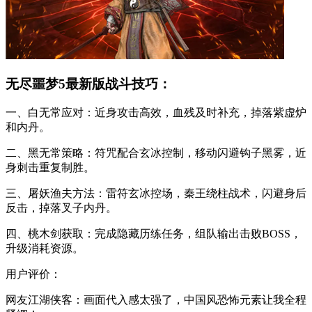
无尽噩梦5最新版战斗技巧：
一、白无常应对：近身攻击高效，血残及时补充，掉落紫虚炉
和内丹。
二、黑无常策略：符咒配合玄冰控制，移动闪避钩子黑雾，近
身刺击重复制胜。
三、屠妖渔夫方法：雷符玄冰控场，秦王绕柱战术，闪避身后
反击，掉落叉子内丹。
四、桃木剑获取：完成隐藏历练任务，组队输出击败BOSS，
升级消耗资源。
用户评价：
网友江湖侠客：画面代入感太强了，中国风恐怖元素让我全程