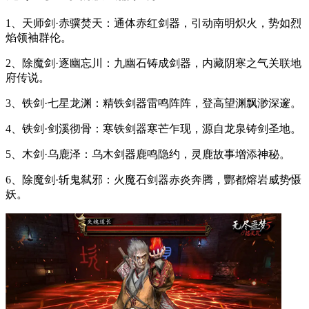
1、天师剑·赤骥焚天：通体赤红剑器，引动南明炽火，势如烈
焰领袖群伦。
2、除魔剑·逐幽忘川：九幽石铸成剑器，内藏阴寒之气关联地
府传说。
3、铁剑·七星龙渊：精铁剑器雷鸣阵阵，登高望渊飘渺深邃。
4、铁剑·剑溪彻骨：寒铁剑器寒芒乍现，源自龙泉铸剑圣地。
5、木剑·乌鹿泽：乌木剑器鹿鸣隐约，灵鹿故事增添神秘。
6、除魔剑·斩鬼弑邪：火魔石剑器赤炎奔腾，酆都熔岩威势慑
妖。