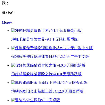
我；
相关软件
More
+
冲锋吧精灵冒险世界v9.1.1 无限扭蛋币版
保利桥免费版物理建造挑战v1.2.2 无广告中文版
你好邻居躲猫猫冒险之旅v4.0.0 无限跳跃版
地铁跑酷旧金山新版上线v4.12.0 无限金币版