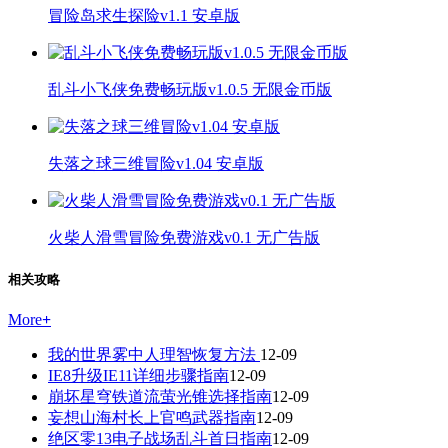
冒险岛求生探险v1.1 安卓版
乱斗小飞侠免费畅玩版v1.0.5 无限金币版
失落之球三维冒险v1.04 安卓版
火柴人滑雪冒险免费游戏v0.1 无广告版
相关攻略
More
+
我的世界雾中人理智恢复方法
12-09
IE8升级IE11详细步骤指南
12-09
崩坏星穹铁道流萤光锥选择指南
12-09
妄想山海村长上官鸣武器指南
12-09
绝区零13电子战场乱斗首日指南
12-09