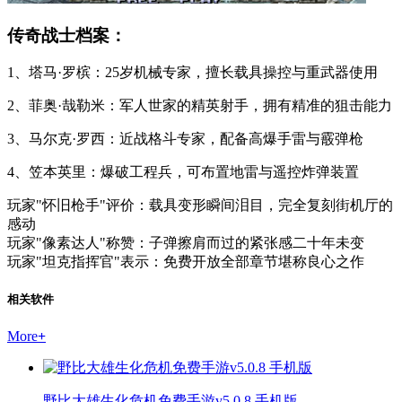
传奇战士档案：
1、塔马·罗槟：25岁机械专家，擅长载具操控与重武器使用
2、菲奥·哉勒米：军人世家的精英射手，拥有精准的狙击能力
3、马尔克·罗西：近战格斗专家，配备高爆手雷与霰弹枪
4、笠本英里：爆破工程兵，可布置地雷与遥控炸弹装置
玩家"怀旧枪手"评价：载具变形瞬间泪目，完全复刻街机厅的
感动
玩家"像素达人"称赞：子弹擦肩而过的紧张感二十年未变
玩家"坦克指挥官"表示：免费开放全部章节堪称良心之作
相关软件
More
+
野比大雄生化危机免费手游v5.0.8 手机版