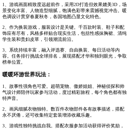
1、游戏画面精致度远超前作，采用2D打造但效果媲美3D，场
景变化丰富、人物造型细腻，饱满色彩带来震撼视觉冲击。暖
色调设计贯穿春夏秋冬，各国地图凸显文化特色。
2、作为换装游戏，服装设计是关键。千百款时装、鞋子和配
饰应有尽有，风格多样贴合现实生活，包括性感抹胸裙、清纯
学生装和贵妇皮草，引领潮流前沿。
3、系统持续丰富，融入评选赛、自由换装、每日活动等内
容。任务排行挑战全球排名，展现搭配才华和独到眼光，争取
榜单位置。
暖暖环游世界玩法：
1、故事性强角色可爱。超萌宠物、傲娇姐姐、神秘侦探和帅
气设计师陪伴玩家参与活动，度过精彩旅程，每个角色都有独
特声音。
2、画风细腻衣物独特。数百件衣物部件各有故事描述，搭配
永不厌倦，还可收集特定套装增添收藏乐趣。
3、游戏性独特挑战自我。搭配衣服参加活动获得评价奖励，