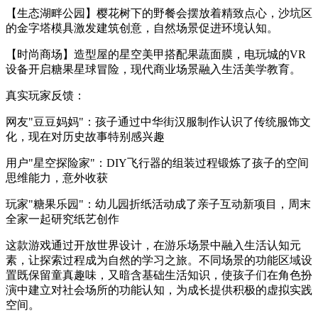
【生态湖畔公园】樱花树下的野餐会摆放着精致点心，沙坑区
的金字塔模具激发建筑创意，自然场景促进环境认知。
【时尚商场】造型屋的星空美甲搭配果蔬面膜，电玩城的VR
设备开启糖果星球冒险，现代商业场景融入生活美学教育。
真实玩家反馈：
网友"豆豆妈妈"：孩子通过中华街汉服制作认识了传统服饰文
化，现在对历史故事特别感兴趣
用户"星空探险家"：DIY飞行器的组装过程锻炼了孩子的空间
思维能力，意外收获
玩家"糖果乐园"：幼儿园折纸活动成了亲子互动新项目，周末
全家一起研究纸艺创作
这款游戏通过开放世界设计，在游乐场景中融入生活认知元
素，让探索过程成为自然的学习之旅。不同场景的功能区域设
置既保留童真趣味，又暗含基础生活知识，使孩子们在角色扮
演中建立对社会场所的功能认知，为成长提供积极的虚拟实践
空间。