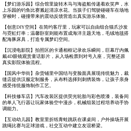
【梦幻游乐园】综合馆里旋转木马与海盗船传递着欢笑声，水
上乐园的钓鱼比赛溅起清凉水花。当孩子们驾驶碰碰车在场地
穿梭时，碰撞带来的震动反馈营造出真实游乐体验。
【创意DIY空间】在简约客厅里，玩家可以自由组合猫爪沙发
与霓虹灯串；温馨卧室则能布置成海洋主题天地，毛绒地毯搭
配海豚床具，打造专属梦幻空间。
【沉浸电影院】拍照区的卡通相框记录欢乐瞬间，巨幕厅内佩
戴4D眼镜观赏童话影片，从入场检票到对号入座，完整还原
真实影院体验流程。
【国风中华街】杂货铺里中国结与变脸面具展现传统魅力，裁
缝店提供汉服定制服务，从布料选择到刺绣装饰，让孩子亲身
感受传统服饰制作工艺。
【科技修车店】汽车改装区提供荧光轮胎与彩色喷漆，装备间
的单人飞行器让玩家体验空中漫步，机械组装过程培养动手协
调能力。
【互动幼儿园】教室里折纸青蛙跳跃在课桌间，户外操场开展
跳绳比赛与足球游戏，社交互动中建立友谊桥梁。