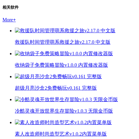
相关软件
More
+
救援队时间管理萌系救援之旅v2.17.0 中文版
收纳袋子免费策略冒险v1.0.0 内置修改器版
超级月亮沙盒2免费畅玩v0.161 完整版
冷酷灵魂开放世界生存冒险v1.0.3 无限金币版
素人改造师时尚造型艺术v1.0.2内置菜单版