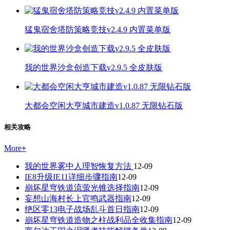
猛鬼宿舍塔防策略竞技v2.4.9 内置菜单版
我的世界沙盒创造下载v2.9.5 全皮肤版
大都会空闲大亨城市建造v1.0.87 无限钻石版
相关攻略
More
+
我的世界雾中人理智恢复方法
12-09
IE8升级IE11详细步骤指南
12-09
崩坏星穹铁道流萤光锥选择指南
12-09
妄想山海村长上官鸣武器指南
12-09
绝区零13电子战场乱斗首日指南
12-09
崩坏星穹铁道造物之柱战利品全收集指南
12-09