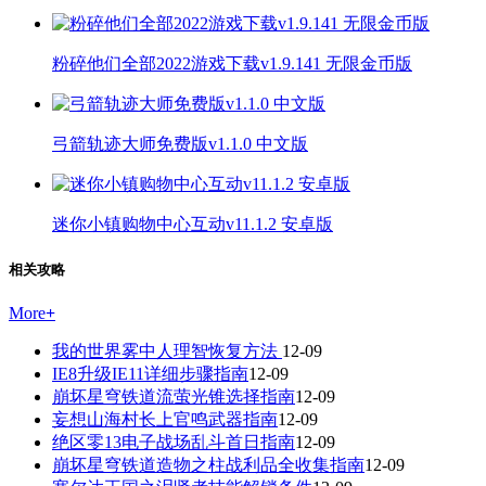
粉碎他们全部2022游戏下载v1.9.141 无限金币版
弓箭轨迹大师免费版v1.1.0 中文版
迷你小镇购物中心互动v11.1.2 安卓版
相关攻略
More
+
我的世界雾中人理智恢复方法
12-09
IE8升级IE11详细步骤指南
12-09
崩坏星穹铁道流萤光锥选择指南
12-09
妄想山海村长上官鸣武器指南
12-09
绝区零13电子战场乱斗首日指南
12-09
崩坏星穹铁道造物之柱战利品全收集指南
12-09