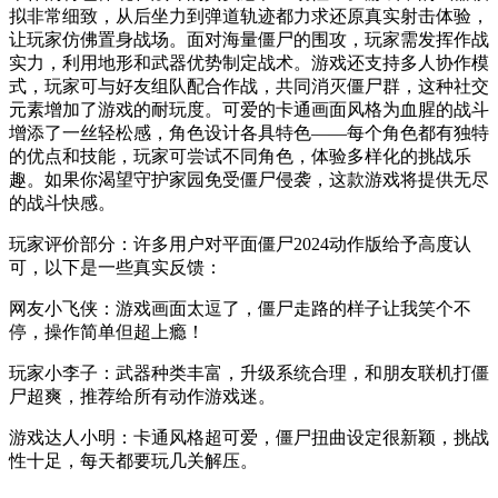
拟非常细致，从后坐力到弹道轨迹都力求还原真实射击体验，
让玩家仿佛置身战场。面对海量僵尸的围攻，玩家需发挥作战
实力，利用地形和武器优势制定战术。游戏还支持多人协作模
式，玩家可与好友组队配合作战，共同消灭僵尸群，这种社交
元素增加了游戏的耐玩度。可爱的卡通画面风格为血腥的战斗
增添了一丝轻松感，角色设计各具特色——每个角色都有独特
的优点和技能，玩家可尝试不同角色，体验多样化的挑战乐
趣。如果你渴望守护家园免受僵尸侵袭，这款游戏将提供无尽
的战斗快感。
玩家评价部分：许多用户对平面僵尸2024动作版给予高度认
可，以下是一些真实反馈：
网友小飞侠：游戏画面太逗了，僵尸走路的样子让我笑个不
停，操作简单但超上瘾！
玩家小李子：武器种类丰富，升级系统合理，和朋友联机打僵
尸超爽，推荐给所有动作游戏迷。
游戏达人小明：卡通风格超可爱，僵尸扭曲设定很新颖，挑战
性十足，每天都要玩几关解压。