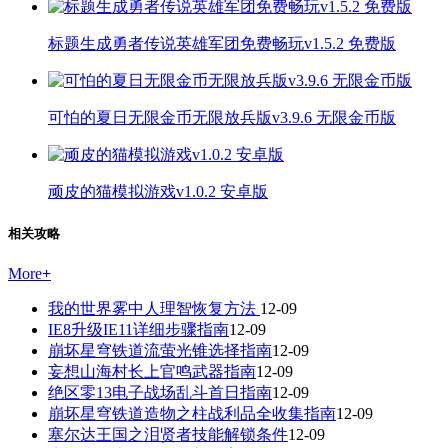
标题生成勇者传说英雄军团免费畅玩v1.5.2 免费版
可怕的夏日无限金币无限放兵版v3.9.6 无限金币版
顽皮的猫模拟游戏v1.0.2 安卓版
相关攻略
More
+
我的世界雾中人理智恢复方法
12-09
IE8升级IE11详细步骤指南
12-09
崩坏星穹铁道流萤光锥选择指南
12-09
妄想山海村长上官鸣武器指南
12-09
绝区零13电子战场乱斗首日指南
12-09
崩坏星穹铁道造物之柱战利品全收集指南
12-09
塞尔达王国之泪贤者技能解锁条件
12-09