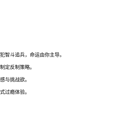
逃犯智斗追兵，命运由你主导。
中制定反制策略。
鲜感与挑战欲。
浸式过瘾体验。