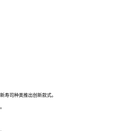
习新寿司种类推出创新款式。
率。
趣。