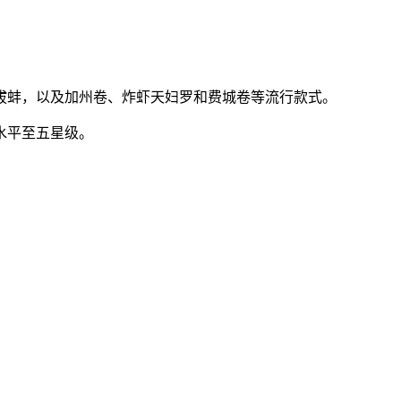
象拔蚌，以及加州卷、炸虾天妇罗和费城卷等流行款式。
水平至五星级。