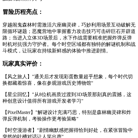
冒险历程亮点：
穿越闹鬼森林时需激活六座幽灵碑，巧妙利用场景互动破解无
限循环谜题；恶魔营地中掌握蓄力攻击技巧可击碎巨石开辟道
路；当进入立体3D场景后，水下作战需要精准把握炸弹反弹
时机对抗强力守护者。每个时空区域都有独特的解谜机制和战
斗模式，让玩家在持续新鲜感的体验中推进剧情。
玩家真实评价：
【风之旅人】"通关后才发现彩蛋数量超乎想象，每个时代切
换都藏着惊喜，像在参观游戏历史博物馆"
【星尘回忆】"从8位机画质过渡到3D场景那刻真的震撼，这
种创意设计值得所有游戏开发者学习"
【PixelMaster】"解谜设计充满巧思，特别是森林幽灵碑和炸
弹反弹机制，考验操作更考验策略"
【时空漫游者】"剧情幽默感把握得恰到好处，在紧张冒险中
突然的吐槽对话让人笑出声"