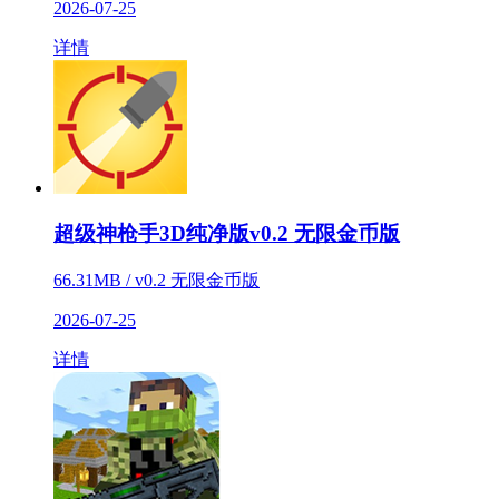
2026-07-25
详情
超级神枪手3D纯净版v0.2 无限金币版
66.31MB / v0.2 无限金币版
2026-07-25
详情